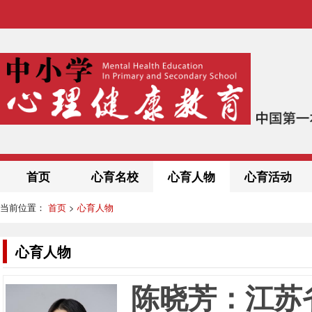
首页
心育名校
心育人物
心育活动
当前位置：
首页
>
心育人物
心育人物
陈晓芳：江苏