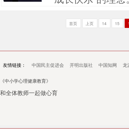
首页
上页
14
15
友情链接：
中国民主促进会
开明出版社
中国知网
龙
《中小学心理健康教育》
和全体教师一起做心育