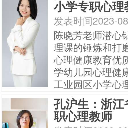
小学专职心理
发表时间
2023-08
陈晓芳老师潜心
理课的锤炼和打
心理健康教育优
学幼儿园心理健
工业园区小学心
孔沪生：浙江
职心理教师