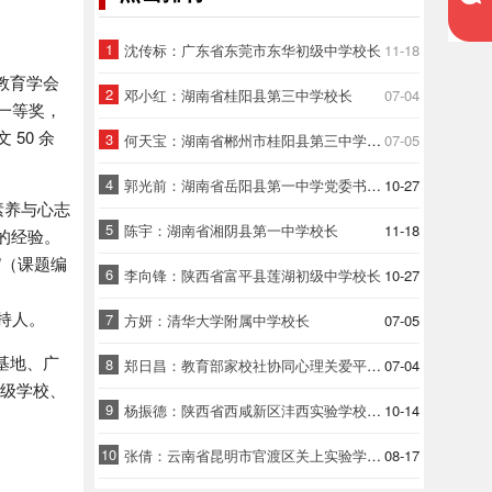
1
沈传标：广东省东莞市东华初级中学校长
11-18
教育学会
2
邓小红：湖南省桂阳县第三中学校长
07-04
一等奖，
50 余
3
何天宝：湖南省郴州市桂阳县第三中学党总支书记
07-05
4
郭光前：湖南省岳阳县第一中学党委书记、校长
10-27
素养与心志
5
陈宇：湖南省湘阴县第一中学校长
11-18
的经验。
”（课题编
6
李向锋：陕西省富平县莲湖初级中学校长
10-27
主持人。
7
方妍：清华大学附属中学校长
07-05
基地、广
8
郑日昌：教育部家校社协同心理关爱平台首席专家、北京师范大学教授
07-04
一级学校、
9
杨振德：陕西省西咸新区沣西实验学校教育集团总校长
10-14
10
张倩：云南省昆明市官渡区关上实验学校党委书记、校长
08-17