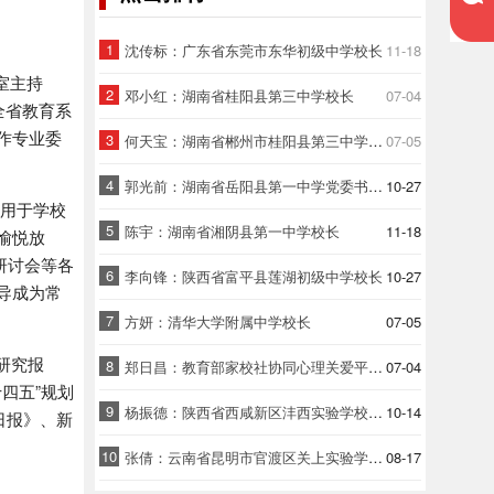
1
沈传标：广东省东莞市东华初级中学校长
11-18
室主持
2
邓小红：湖南省桂阳县第三中学校长
07-04
全省教育系
作专业委
3
何天宝：湖南省郴州市桂阳县第三中学党总支书记
07-05
4
郭光前：湖南省岳阳县第一中学党委书记、校长
10-27
金用于学校
5
陈宇：湖南省湘阴县第一中学校长
11-18
愉悦放
研讨会等各
6
李向锋：陕西省富平县莲湖初级中学校长
10-27
导成为常
7
方妍：清华大学附属中学校长
07-05
研究报
8
郑日昌：教育部家校社协同心理关爱平台首席专家、北京师范大学教授
07-04
四五”规划
9
杨振德：陕西省西咸新区沣西实验学校教育集团总校长
10-14
日报》、新
10
张倩：云南省昆明市官渡区关上实验学校党委书记、校长
08-17