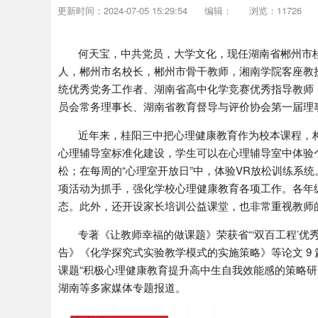
更新时间：2024-07-05 15:29:54
编辑：
浏览：11726
何天宝，中共党员，大学文化，现任湖南省郴州市桂
人，郴州市名校长，郴州市骨干教师，湘南学院客座教授
统优秀党务工作者、湖南省高中化学竞赛优秀指导教师
员会常务理事长、湖南省教育督导与评价协会第一届理
近年来，桂阳三中把心理健康教育作为校本课程，构建了
心理辅导室标准化建设，学生可以在心理辅导室中体验
松；在每周的“心理室开放日”中，体验VR放松训练系
项活动为抓手，强化学校心理健康教育各项工作。各年
态。此外，还开设家长培训公益课堂，也非常重视教师
专著《让教师幸福的做课题》荣获省“‘双百工程’优
告》《化学探究式实验教学模式的实施策略》等论文 9
课题“积极心理健康教育提升高中生自我效能感的策略
湖南等多家媒体专题报道。