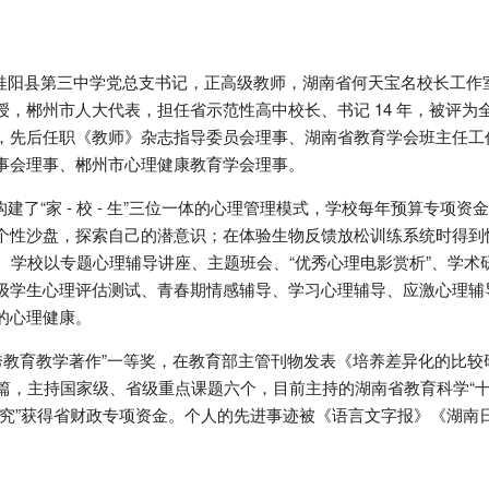
阳县第三中学党总支书记，正高级教师，湖南省何天宝名校长工作
，郴州市人大代表，担任省示范性高中校长、书记 14 年，被评为
，先后任职《教师》杂志指导委员会理事、湖南省教育学会班主任工
事会理事、郴州市心理健康教育学会理事。
“家 - 校 - 生”三位一体的心理管理模式，学校每年预算专项资
个性沙盘，探索自己的潜意识；在体验生物反馈放松训练系统时得到
统。学校以专题心理辅导讲座、主题班会、“优秀心理电影赏析”、学术
级学生心理评估测试、青春期情感辅导、学习心理辅导、应激心理辅
的心理健康。
秀教育教学著作”一等奖，在教育部主管刊物发表《培养差异化的比较
 篇，主持国家级、省级重点课题六个，目前主持的湖南省教育科学“十
研究”获得省财政专项资金。个人的先进事迹被《语言文字报》《湖南