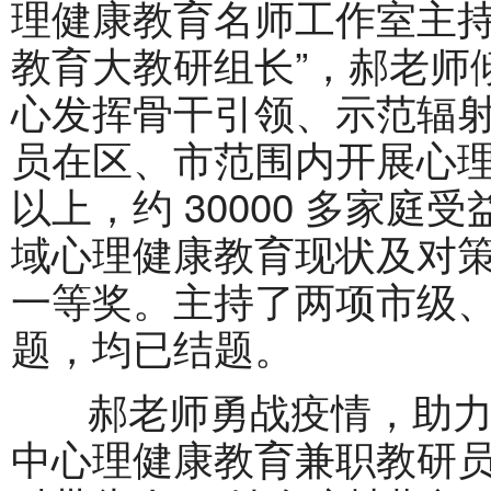
理健康教育名师工作室主持
教育大教研组长”，郝老师
心发挥骨干引领、示范辐
员在区、市范围内开展心理团
以上，约 30000 多家
域心理健康教育现状及对
一等奖。主持了两项市级
题，均已结题。
郝老师勇战疫情，助力心
中心理健康教育兼职教研员