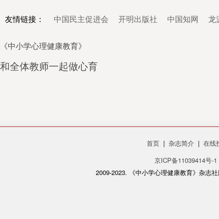
友情链接：
中国民主促进会
开明出版社
中国知网
龙
《中小学心理健康教育》
和全体教师一起做心育
首页
|
杂志简介
|
在线
京ICP备11039414号-1
2009-2023. 《中小学心理健康教育》杂