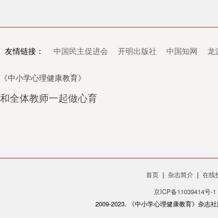
友情链接：
中国民主促进会
开明出版社
中国知网
龙
《中小学心理健康教育》
和全体教师一起做心育
首页
|
杂志简介
|
在线
京ICP备11039414号-1
2009-2023. 《中小学心理健康教育》杂