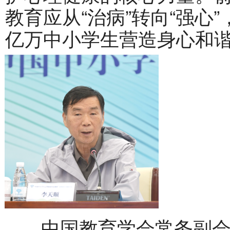
教育应从“治病”转向“强心
亿万中小学生营造身心和
中国教育学会常务副会