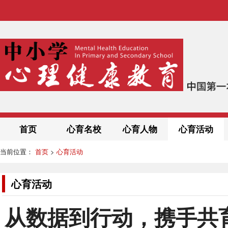
首页
心育名校
心育人物
心育活动
当前位置：
首页
>
心育活动
心育活动
从数据到行动，携手共育