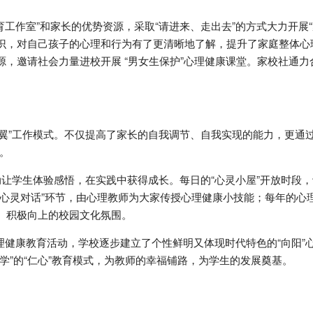
工作室”和家长的优势资源，采取“请进来、走出去”的方式大力开展
知识，对自己孩子的心理和行为有了更清晰地了解，提升了家庭整体心
，邀请社会力量进校开展 “男女生保护”心理健康课堂。家校社通力
”工作模式。不仅提高了家长的自我调节、自我实现的能力，更通过
。
让学生体验感悟，在实践中获得成长。每日的“心灵小屋”开放时段，
“心灵对话”环节，由心理教师为大家传授心理健康小技能；每年的心
、积极向上的校园文化氛围。
康教育活动，学校逐步建立了个性鲜明又体现时代特色的“向阳”
学”的“仁心”教育模式，为教师的幸福铺路，为学生的发展奠基。