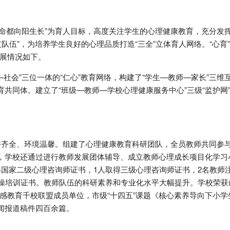
都向阳生长”为育人目标，高度关注学生的心理健康教育，充分发
队伍”，为培养学生良好的心理品质打造“三全”立体育人网络。“心育”
开展情况如下。
社会”三位一体的“仁心”教育网络，构建了“学生—教师—家长”三维
共同体。建立了“班级—教师—学校心理健康服务中心”三级“监护网
齐全、环境温馨。组建了心理健康教育科研团队，全员教师共同参
，学校还通过进行教师发展团体辅导、成立教师心理成长项目化学习
得国家二级心理咨询师证书，1人取得三级心理咨询师证书，2名教师
操培训证书。教师队伍的科研素养和专业化水平大幅提升。学校荣获
感教育千校联盟成员单位，市级“十四五”课题《核心素养导向下小学
闻报道稿件四百余篇。