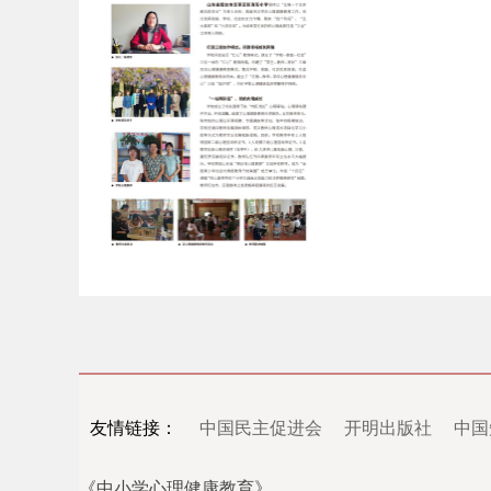
友情链接：
中国民主促进会
开明出版社
中国
《中小学心理健康教育》