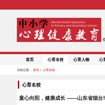
首页
心育名校
心育人物
心
当前位置：
首页
>
心育名校
心育名校
童心向阳，健康成长 ——山东省烟台