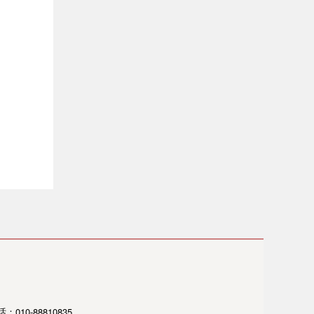
：010-88810835