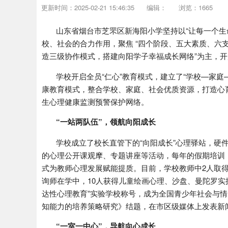
更新时间：2025-02-21 15:46:35
编辑：
浏览：1665
山东省烟台市芝罘区新海阳小学坚持以“让每一个生命
校、社会的合力作用，聚焦 “四个阶段、五大素质、六支
造三级协作模式，搭建向阳学子幸福成长网络”为主，
学校开启全员“仁心”教育模式，建立了“学校—家庭—
康教育模式，整合学校、家庭、社会优质资源，打造心育
生心理健康监测预警保护网络。
“一站两队伍”，领航向阳成长
学校成立了校长直管下的“向阳成长”心理驿站，硬件
的心理公开课观摩、专题讲座等活动，每年的假期培训
式为教师心理发展赋能提质。目前，学校教师中2人取
询师在学中，10人获得儿童绘画心理、沙盘、曼陀罗实
达性心理教育”实验学校称号，成为全国青少年社会与情
知能力的培养策略研究》结题，在市区级媒体上发表新
“一室一中心”，导航向心成长