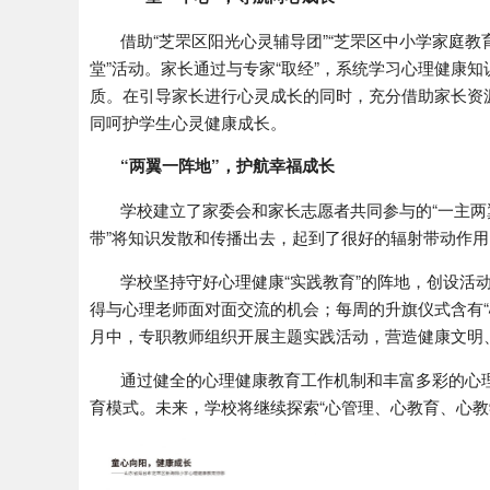
借助“芝罘区阳光心灵辅导团”“芝罘区中小学家庭教育
堂”活动。家长通过与专家“取经”，系统学习心理健康
质。在引导家长进行心灵成长的同时，充分借助家长资源
同呵护学生心灵健康成长。
“两翼一阵地”，护航幸福成长
学校建立了家委会和家长志愿者共同参与的“一主两翼
带”将知识发散和传播出去，起到了很好的辐射带动作用
学校坚持守好心理健康“实践教育”的阵地，创设活动
得与心理老师面对面交流的机会；每周的升旗仪式含有
月中，专职教师组织开展主题实践活动，营造健康文明
通过健全的心理健康教育工作机制和丰富多彩的心理健
育模式。未来，学校将继续探索“心管理、心教育、心教