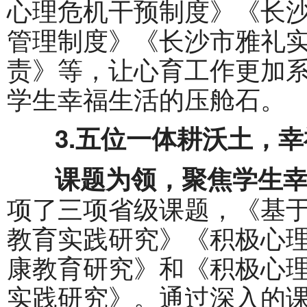
心理危机干预制度》《长
管理制度》《长沙市雅礼
责》等，让心育工作更加
学生幸福生活的压舱石。
3.五位一体耕沃土，幸
课题为领，聚焦学生幸
项了三项省级课题，《基
教育实践研究》《积极心
康教育研究》和《积极心
实践研究》。通过深入的