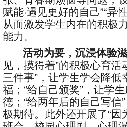
赋能·遇见更好的自己”“异
从而激发学生内在的积极
能力。
活动为要，沉浸体验滋
见，摸得着”的积极心育活
三件事”，让学生学会降低
福；“给自己颁奖”，让学
德；“给两年后的自己写信
极期待。此外还开展了“因
班会、校园心理剧、心理漫