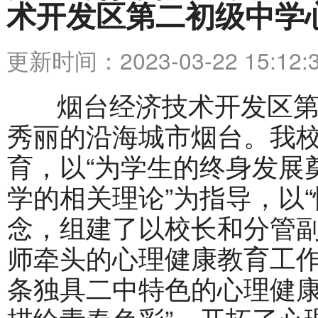
术开发区第二初级中学
更新时间：2023-03-22 15:12:
烟台经济技术开发区第
秀丽的沿海城市烟台。我
育，以“为学生的终身发展
学的相关理论”为指导，以
念，组建了以校长和分管
师牵头的心理健康教育工
条独具二中特色的心理健康