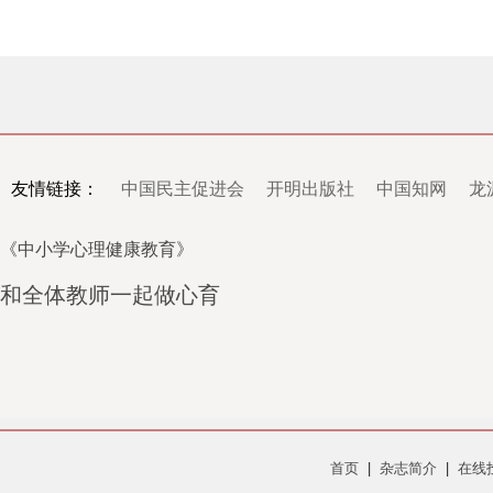
友情链接：
中国民主促进会
开明出版社
中国知网
龙
《中小学心理健康教育》
和全体教师一起做心育
首页
|
杂志简介
|
在线