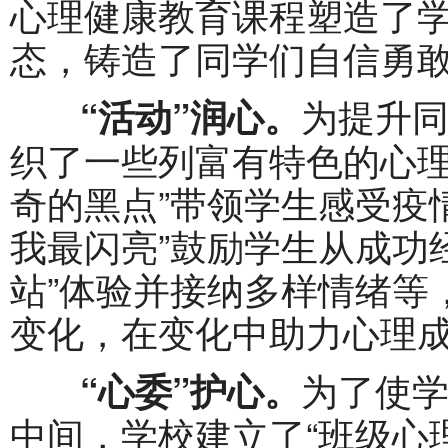
心理健康教育课程塑造了
态，铸造了同学们自信勇
为提升
“活动”润心。
织了一些列富有特色的心理
奇的黑点”带领学生感受疫
我最闪亮”鼓励学生从成功
站”体验并接纳多样情绪等
变化，在变化中助力心理
为了使
“心委”护心。
中间，学校建立了“班级心理