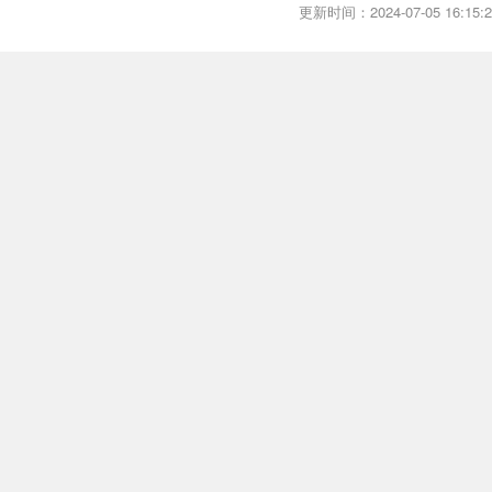
更新时间：2024-07-05 16:15:2